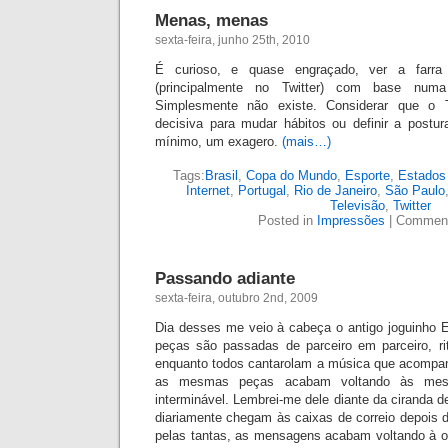
Menas, menas
sexta-feira, junho 25th, 2010
É curioso, e quase engraçado, ver a farra
(principalmente no Twitter) com base numa
Simplesmente não existe. Considerar que o 
decisiva para mudar hábitos ou definir a postur
mínimo, um exagero.
(mais…)
Tags:
Brasil
,
Copa do Mundo
,
Esporte
,
Estados
Internet
,
Portugal
,
Rio de Janeiro
,
São Paulo
Televisão
,
Twitter
Posted in
Impressões
|
Comment
Passando adiante
sexta-feira, outubro 2nd, 2009
Dia desses me veio à cabeça o antigo joguinho 
peças são passadas de parceiro em parceiro, r
enquanto todos cantarolam a música que acompan
as mesmas peças acabam volt
ando às mes
interminável. Lembrei-me dele diante da cir
anda d
diariamente chegam às caixas de correio depois 
pelas tantas, as mensagens acabam volt
ando à o