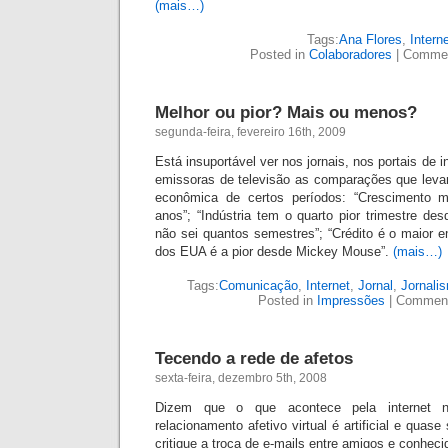
(mais…)
Tags:
Ana Flores
,
Interne
Posted in
Colaboradores
|
Commen
Melhor ou pior? Mais ou menos?
segunda-feira, fevereiro 16th, 2009
Está insuportável ver nos jornais, nos portais de 
emissoras de televisão as comparações que lev
econômica de certos períodos: “Crescimento
anos”; “Indústria tem o quarto pior trimestre de
não sei quantos semestres”; “Crédito é o maior 
dos EUA é a pior desde Mickey Mouse”.
(mais…)
Tags:
Comunicação
,
Internet
,
Jornal
,
Jornali
Posted in
Impressões
|
Comment
Tecendo a rede de afetos
sexta-feira, dezembro 5th, 2008
Dizem que o que acontece pela internet 
relacionamento afetivo virtual é artificial e qua
critique a troca de e-mails entre amigos e conhec