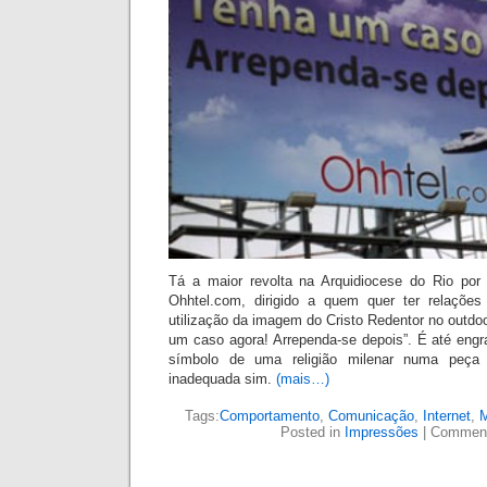
Tá a maior revolta na Arquidiocese do Rio por
Ohhtel.com, dirigido a quem quer ter relações 
utilização da imagem do Cristo Redentor no outdo
um caso agora! Arrependa-se depois”. É até engr
símbolo de uma religião milenar numa peça p
inadequada sim.
(mais…)
Tags:
Comportamento
,
Comunicação
,
Internet
,
M
Posted in
Impressões
|
Comment