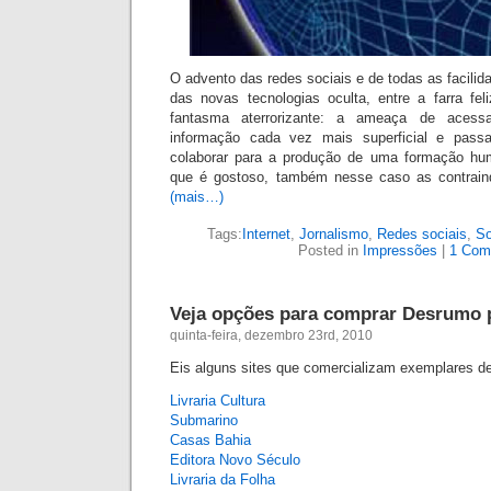
O advento das redes sociais e de todas as facili
das novas tecnologias oculta, entre a farra fe
fantasma aterrorizante: a ameaça de aces
informação cada vez mais superficial e passa
colaborar para a produção de uma formação h
que é gostoso, também nesse caso as contrain
(mais…)
Tags:
Internet
,
Jornalismo
,
Redes sociais
,
So
Posted in
Impressões
|
1 Com
Veja opções para comprar Desrumo p
quinta-feira, dezembro 23rd, 2010
Eis alguns sites que comercializam exemplares d
Livraria Cultura
Submarino
Casas Bahia
Editora Novo Século
Livraria da Folha