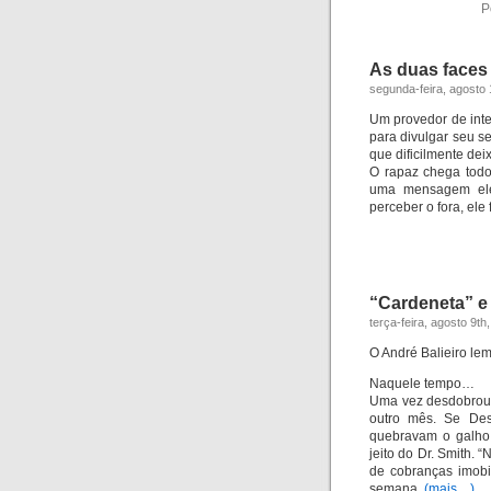
P
As duas faces
segunda-feira, agosto 
Um provedor de inte
para divulgar seu s
que dificilmente de
O rapaz chega todo
uma mensagem elet
perceber o fora, ele
“Cardeneta” e 
terça-feira, agosto 9th
O André Balieiro le
Naquele tempo…
Uma vez desdobrou-
outro mês. Se Des
quebravam o galho.
jeito do Dr. Smith. 
de cobranças imobi
semana.
(mais…)