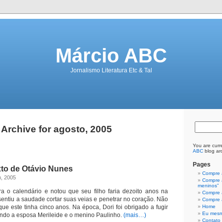
Márcio ABC
Jornalismo Literatura Etc & Tal
Archive for agosto, 2005
You are curr
ABC
blog arc
Pages
xto de Otávio Nunes
Compre a
h, 2005
Compre a
meninos”
ra o calendário e notou que seu filho faria dezoito anos na
Compre a
entiu a saudade cortar suas veias e penetrar no coração. Não
Compre a
que este tinha cinco anos. Na época, Dori foi obrigado a fugir
Home
Eu mes
ndo a esposa Merileide e o menino Paulinho.
(mais…)
Contato