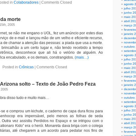
osted in
Colaboradores
|
Comments Closed
agosto 
julho 20
junho 2
maio 20
 da morte
abril 20
15th, 2005
março 2
fevereir
rnet, se não me engano o UOL, fez um anúncio por estes dias
janeiro 
erviço de e-mail e lançou mão de um velho e eficiente recurso,
dezembr
ixa de chamar a atenção das pessoas: a piada que usa a morte.
novembr
outubro
 brincalhão a um certo lugar e, não tendo recebido a tempo
setembr
rônica, desconhece que ali há o velório de alguém. Ao
agosto 
 fica encabulado, e os demais, constrangidos.
(mais…)
julho 20
junho 2
Posted in
Crônicas
|
Comments Closed
maio 20
abril 20
março 2
fevereir
Arizona solto – Texto de João Pedro Feza
janeiro 
, 2005
dezembr
novembr
mbra disso tudo e muito mais…
outubro
setembr
agosto 
julho 20
se e comprou um kichute, o caderno de capa dura ficou para
junho 2
enhocop era impensável, pelo menos as folhas de seda
maio 20
 Outra vez assistiu Perdidos no Espaço e se intrigou com o
abril 20
“Nationaro Kido” era o herói. Monareta dava briga com o colega
março 2
liárias, até chegarem a um acordo para pedalar nos fins de
fevereir
janeiro 