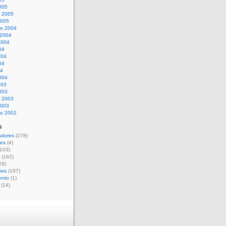
005
o 2005
2005
o 2004
 2004
2004
04
004
04
04
004
003
003
o 2003
2003
o 2002
s
adores
(278)
ões
(4)
103)
(162)
29)
ões
(197)
ento
(1)
(14)