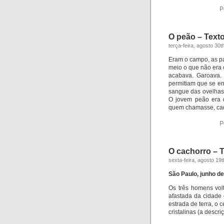
P
O peão – Text
terça-feira, agosto 30t
Eram o campo, as pa
meio o que não era c
acabava. Garoava. 
permitiam que se e
sangue das ovelhas,
O jovem peão era d
quem chamasse, ca
P
O cachorro – T
sexta-feira, agosto 19
São Paulo, junho d
Os três homens vol
afastada da cidade 
estrada de terra, o 
cristalinas (a descr