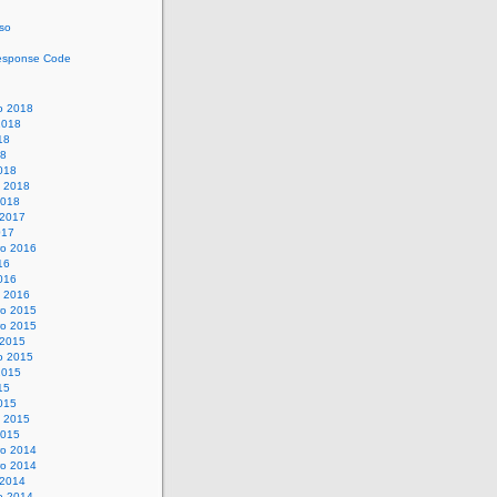
so
esponse Code
o 2018
2018
18
18
018
o 2018
2018
 2017
017
o 2016
16
016
o 2016
o 2015
o 2015
 2015
o 2015
2015
15
015
o 2015
2015
o 2014
o 2014
 2014
o 2014