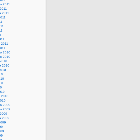
o 2011
 2011
o 2011
2011
11
011
11
11
011
o 2011
2011
o 2010
o 2010
 2010
o 2010
2010
10
010
10
10
010
o 2010
2010
o 2009
o 2009
 2009
o 2009
2009
09
009
09
09