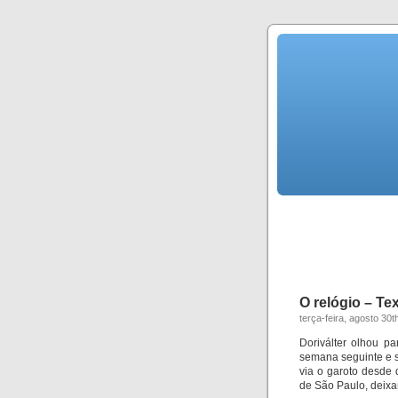
O relógio – Te
terça-feira, agosto 30t
Doriválter olhou pa
semana seguinte e s
via o garoto desde 
de São Paulo, deix
a