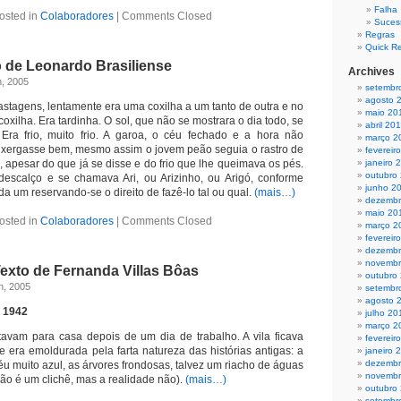
Falha
osted in
Colaboradores
|
Comments Closed
Suces
Regras
Quick R
o de Leonardo Brasiliense
Archives
h, 2005
setembr
agosto 
stagens, lentamente era uma coxilha a um tanto de outra e no
maio 20
oxilha. Era tardinha. O sol, que não se mostrara o dia todo, se
abril 20
Era frio, muito frio. A garoa, o céu fechado e a hora não
março 2
nxergasse bem, mesmo assim o jovem peão seguia o rastro de
fevereir
 apesar do que já se disse e do frio que lhe queimava os pés.
janeiro 
outubro
escalço e se chamava Ari, ou Arizinho, ou Arigó, conforme
junho 2
da um reserv
ando-se o direito de fazê-lo tal ou qual.
(mais…)
dezembr
maio 20
osted in
Colaboradores
|
Comments Closed
março 2
fevereir
dezembr
novembr
exto de Fernanda Villas Bôas
outubro
th, 2005
setembr
agosto 
e 1942
julho 20
março 2
tavam para casa depois de um dia de trabalho. A vila ficava
fevereir
e era emoldurada pela farta natureza das histórias antigas: a
janeiro 
dezembr
céu muito azul, as árvores frondosas, talvez um riacho de águas
novembr
ição é um clichê, mas a realidade não).
(mais…)
outubro
setembr