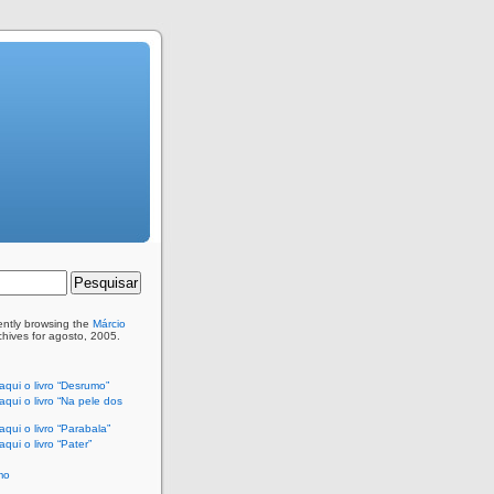
ently browsing the
Márcio
hives for agosto, 2005.
qui o livro “Desrumo”
qui o livro “Na pele dos
qui o livro “Parabala”
qui o livro “Pater”
mo