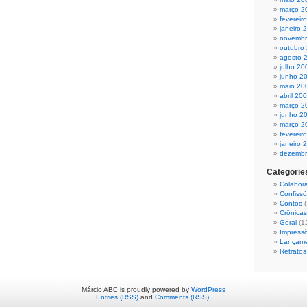
março 2
fevereir
janeiro 
novembr
outubro
agosto 
julho 20
junho 2
maio 20
abril 20
março 2
junho 2
março 2
fevereir
janeiro 
dezembr
Categorie
Colabor
Confiss
Contos
(
Crônicas
Geral
(1
Impress
Lançam
Retratos
Márcio ABC is proudly powered by
WordPress
Entries (RSS)
and
Comments (RSS)
.