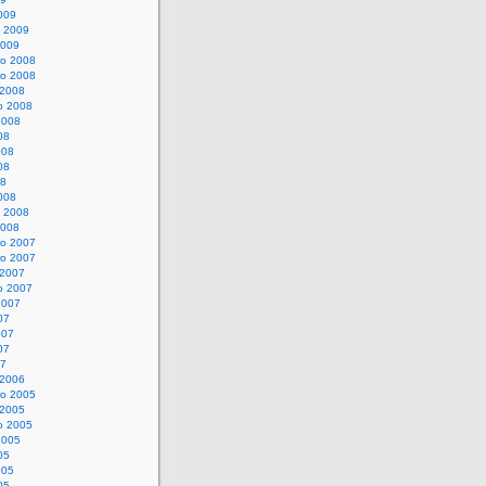
009
o 2009
2009
o 2008
o 2008
 2008
o 2008
2008
08
008
08
08
008
o 2008
2008
o 2007
o 2007
 2007
o 2007
2007
07
007
07
07
 2006
o 2005
 2005
o 2005
2005
05
005
05