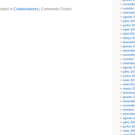
novembr
outubro
osted in
Colaboradores
|
Comments Closed
setembr
agosto 
julho 20
junho 2
maio 20
abril 20
março 2
fevereir
janeiro 
dezembr
novembr
outubro
setembr
agosto 
julho 20
junho 2
maio 20
abril 20
março 2
fevereir
janeiro 
dezembr
novembr
outubro
setembr
agosto 
julho 20
junho 2
maio 20
abril 20