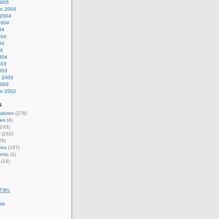
2005
o 2004
 2004
2004
04
004
04
04
004
003
003
o 2003
2003
o 2002
s
adores
(278)
ões
(4)
103)
(162)
29)
ões
(197)
ento
(1)
(14)
TML
ss