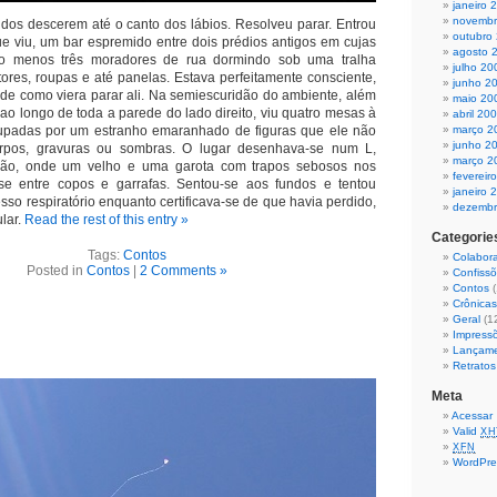
janeiro 
novembr
quidos descerem até o canto dos lábios. Resolveu parar. Entrou
outubro
ue viu, um bar espremido entre dois prédios antigos em cujas
agosto 
lo menos três moradores de rua dormindo sob uma tralha
julho 20
rtores, roupas e até panelas. Estava perfeitamente consciente,
junho 2
 de como viera parar ali. Na semiescuridão do ambiente, além
maio 20
 ao longo de toda a parede do lado direito, viu quatro mesas à
abril 20
upadas por um estranho emaranhado de figuras que ele não
março 2
junho 2
orpos, gravuras ou sombras. O lugar desenhava-se num L,
março 2
cão, onde um velho e uma garota com trapos sebosos nos
fevereir
e entre copos e garrafas. Sentou-se aos fundos e tentou
janeiro 
sso respiratório enquanto certificava-se de que havia perdido,
dezembr
lar.
Read the rest of this entry »
Categorie
Tags:
Contos
Colabor
Posted in
Contos
|
2 Comments »
Confiss
Contos
(
Crônicas
Geral
(1
Impress
Lançam
Retratos
Meta
Acessar
Valid
XH
XFN
WordPre