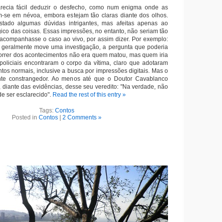
recia fácil deduzir o desfecho, como num enigma onde as
-se em névoa, embora estejam tão claras diante dos olhos.
stado algumas dúvidas intrigantes, mas afeitas apenas ao
ico das coisas. Essas impressões, no entanto, não seriam tão
acompanhasse o caso ao vivo, por assim dizer. Por exemplo:
e geralmente move uma investigação, a pergunta que poderia
ecorrer dos acontecimentos não era quem matou, mas quem iria
policiais encontraram o corpo da vítima, claro que adotaram
tos normais, inclusive a busca por impressões digitais. Mas o
ante constrangedor. Ao menos até que o Doutor Cavablanco
 diante das evidências, desse seu veredito: "Na verdade, não
de ser esclarecido".
Read the rest of this entry »
Tags:
Contos
Posted in
Contos
|
2 Comments »