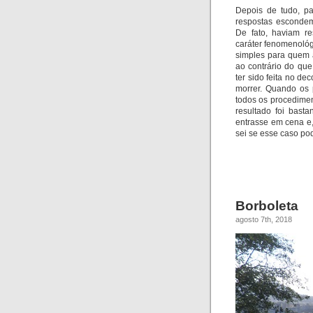
Depois de tudo, pa
respostas escondem
De fato, haviam re
caráter fenomenológ
simples para quem 
ao contrário do qu
ter sido feita no d
morrer. Qu
ando os 
todos os procedimen
resultado foi bast
entrasse em cena e,
sei se esse caso po
Borboleta
agosto 7th, 2018