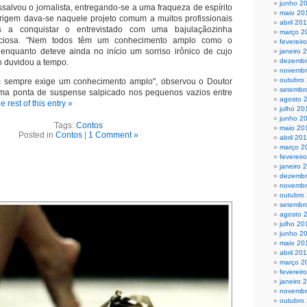
junho 2
ssalvou o jornalista, entreg
ando-se a uma fraqueza de espírito
maio 20
igem dava-se naquele projeto comum a muitos profissionais
abril 20
s a conquistar o entrevistado com uma bajulaçãozinha
março 2
aciosa. "Nem todos têm um conhecimento amplo como o
fevereir
 enquanto deteve ainda no início um sorriso irônico de cujo
janeiro 
dezembr
o duvidou a tempo.
novembr
outubro
 sempre exige um conhecimento amplo", observou o Doutor
setembr
a ponta de suspense salpicado nos pequenos vazios entre
agosto 
 rest of this entry »
julho 20
junho 2
Tags:
Contos
maio 20
Posted in
Contos
|
1 Comment »
abril 20
março 2
fevereir
janeiro 
dezembr
novembr
outubro
setembr
agosto 
julho 20
junho 2
maio 20
abril 20
março 2
fevereir
janeiro 
novembr
outubro