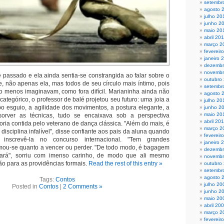
setembr
agosto 
julho 20
junho 2
maio 20
abril 20
março 2
fevereir
janeiro 
dezembr
novembr
passado e ela ainda sentia-se constrangida ao falar sobre o
outubro
, não apenas ela, mas todos de seu círculo mais íntimo, pois
setembr
o menos imaginavam, como fora difícil. Marianinha ainda não
agosto 
categórico, o professor de balé projetou seu futuro: uma joia a
julho 20
po esguio, a agilidade dos movimentos, a postura elegante, a
junho 2
maio 20
orver as técnicas, tudo se encaixava sob a perspectiva
abril 20
ria contida pelo veterano de dança clássica. "Além do mais, é
março 2
isciplina infalível", disse confiante aos pais da aluna qu
ando
fevereir
nscrevê-la no concurso internacional. "Tem gr
andes
janeiro 
imou-se quanto a vencer ou perder. "De todo modo, é bagagem
dezembr
iará", sorriu com imenso carinho, de modo que ali mesmo
novembr
ão para as providências formais.
Read the rest of this entry »
outubro
setembr
agosto 
Tags:
Contos
julho 20
Posted in
Contos
|
2 Comments »
junho 2
maio 20
abril 20
março 2
fevereir