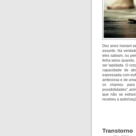
Dez anos haviam se 
assunto. Na verdade
eles sabiam, ou pel
tinha seios qu
ando, 
ser lapidada. O cor
capacidade de abs
expressada com eufo
ambiciosa e de uma d
os chamou para i
possibilidades", an
que não se extrav
recebeu a autorizaç
Transtorno