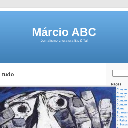
Márcio ABC
Jornalismo Literatura Etc & Tal
e tudo
Pages
Compre a
Compre a
meninos”
Compre a
Compre a
Home
Eu mes
Contato
Falha
Suces