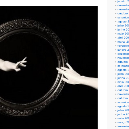
janeiro 
dezembr
novembr
outubro
setembr
agosto 
julho 20
junho 2
maio 20
abril 20
março 2
fevereir
janeiro 
dezembr
novembr
outubro
setembr
agosto 
julho 20
junho 2
maio 20
abril 20
outubro
novembr
outubro
setembr
agosto 
julho 20
junho 2
maio 20
março 2
fevereir