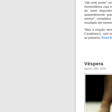
“Até certo ponto”, re
momentânea cuja or
do ramo disposto
aparentemente gr
senhor", completou
resultado ele mesm
"Mas a criação nem
Cavablanco, com um
as palavras.
Read the
Véspera
agosto 28th, 2018