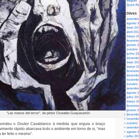
Regras
Quick R
Archives
setembr
agosto 
maio 20
abril 20
março 2
fevereir
janeiro 
outubro
junho 2
dezembr
maio 20
março 2
fevereir
dezembr
novembr
outubro
setembr
agosto 
julho 20
março 2
fevereir
janeiro 
“Las manos del terror”. do pintor Oswaldo Guayasamín
dezembr
novembr
outubro
espondeu o Doutor Cavablanco à medida que erguia o braço
setembr
vimento rápido abarcava todo o ambiente em torno de si, “mas
agosto 
 ter feito o mesmo”.
julho 20