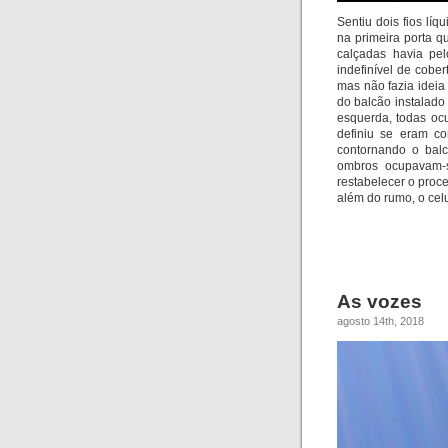
Sentiu dois fios lí
na primeira porta q
calçadas havia pe
indefinível de cobe
mas não fazia ideia
do balcão instalado
esquerda, todas oc
definiu se eram c
contorn
ando o bal
ombros ocupavam-s
restabelecer o proce
além do rumo, o celu
As vozes
agosto 14th, 2018