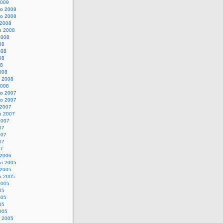
2009
o 2008
o 2008
 2008
o 2008
2008
08
008
08
08
008
o 2008
2008
o 2007
o 2007
 2007
o 2007
2007
07
007
07
07
 2006
o 2005
 2005
o 2005
2005
05
005
05
005
o 2005