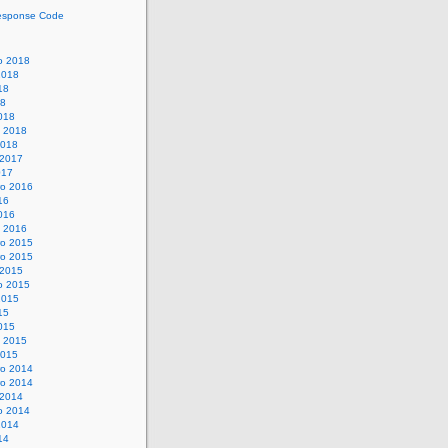
esponse Code
o 2018
2018
18
18
018
o 2018
2018
 2017
017
o 2016
16
016
o 2016
o 2015
o 2015
 2015
o 2015
2015
15
015
o 2015
2015
o 2014
o 2014
 2014
o 2014
2014
14