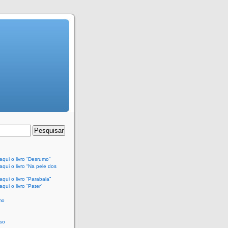
qui o livro “Desrumo”
qui o livro “Na pele dos
qui o livro “Parabala”
qui o livro “Pater”
mo
so