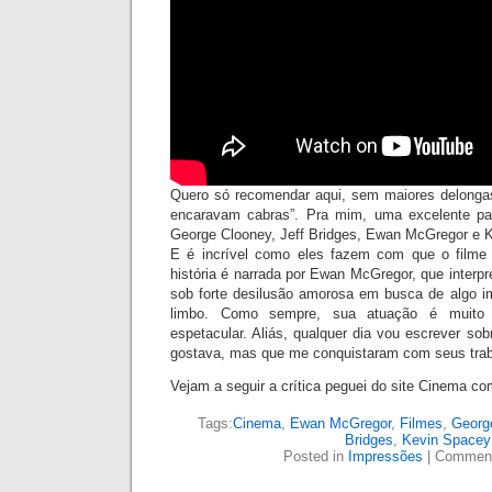
Quero só recomendar aqui, sem maiores delonga
encaravam cabras”. Pra mim, uma excelente par
George Clooney, Jeff Bridges, Ewan McGregor e 
E é incrível como eles fazem com que o filme 
história é narrada por Ewan McGregor, que interpr
sob forte desilusão amorosa em busca de algo i
limbo. Como sempre, sua atuação é muito
espetacular. Aliás, qualquer dia vou escrever so
gostava, mas que me conquistaram com seus trab
Vejam a seguir a crítica peguei do site Cinema c
Tags:
Cinema
,
Ewan McGregor
,
Filmes
,
Georg
Bridges
,
Kevin Spacey
Posted in
Impressões
|
Comment