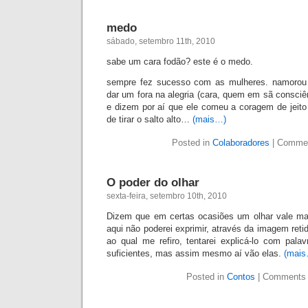
medo
sábado, setembro 11th, 2010
sabe um cara fodão? este é o medo.
sempre fez sucesso com as mulheres. namorou 
dar um fora na alegria (cara, quem em sã consciên
e dizem por aí que ele comeu a coragem de jeit
de tirar o salto alto…
(mais…)
Posted in
Colaboradores
|
Commen
O poder do olhar
sexta-feira, setembro 10th, 2010
Dizem que em certas ocasiões um olhar vale ma
aqui não poderei exprimir, através da imagem ret
ao qual me refiro, tentarei explicá-lo com pala
suficientes, mas assim mesmo aí vão elas.
(mais
Posted in
Contos
|
Comments 