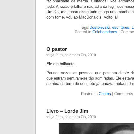
racionalidade de merda. Coitados! Nós entram
todo. A razão é falha e não adianta fugir dos noss
Um dia, me canso disso tudo e jogo uma bomba ne
com fome, vou ao MacDonald’s. Volto já!
Tags:
Dostoiévski
,
escritores
,
L
Posted in
Colaboradores
|
Commen
O pastor
terça-feira, setembro 7th, 2010
Ele era brilhante.
Poucas vezes as pessoas que passam diante da
que entram sentiram-se tão admiradas. Ele estava
sombra da torre de concreto já tomava metade da
Posted in
Contos
|
Comments 
Livro – Lorde Jim
terça-feira, setembro 7th, 2010