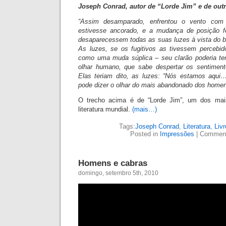
Joseph Conrad, autor de “Lorde Jim” e de out
“Assim desamparado, enfrentou o vento com 
estivesse ancorado, e a mudança de posição 
desaparecessem todas as suas luzes à vista do bo
As luzes, se os fugitivos as tivessem percebid
como uma muda súplica – seu clarão poderia ter
olhar humano, que sabe despertar os sentimen
Elas teriam dito, as luzes: “Nós estamos aqui…
pode dizer o olhar do mais ab
andonado dos homen
O trecho acima é de “Lorde Jim”, um dos mais 
literatura mundial.
(mais…)
Tags:
Joseph Conrad
,
Literatura
,
Livr
Posted in
Impressões
|
Comment
Homens e cabras
domingo, setembro 5th, 2010