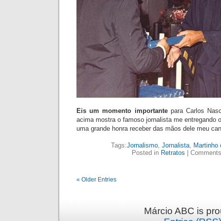
Eis um momento importante
para Carlos Nas
acima mostra o famoso jornalista me entreg
ando o
uma gr
ande honra receber das mãos dele meu ca
Tags:
Jornalismo
,
Jornalista
,
Martinho 
Posted in
Retratos
|
Comments
« Older Entries
Márcio ABC is pr