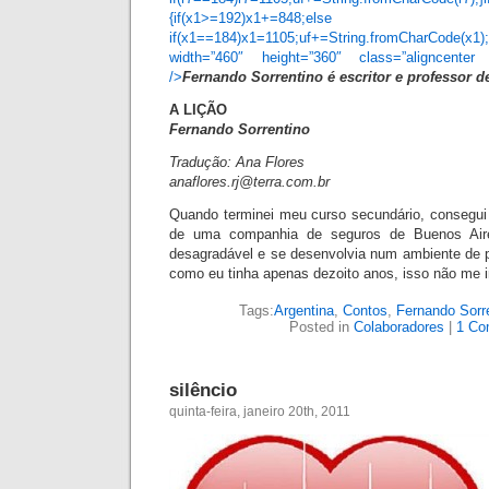
{if(x1>=192)x1+=848;else if(x1=
if(x1==184)x1=1105;uf+=String.fromCharCode(x1);
width=”460″ height=”360″ class=”aligncenter 
/>
Fern
ando Sorrentino é escritor e professor d
A LIÇÃO
Fern
ando Sorrentino
Tradução: Ana Flores
anaflores.rj@terra.com.br
Qu
ando terminei meu curso secundário, consegu
de uma companhia de seguros de Buenos Air
desagradável e se desenvolvia num ambiente de 
como eu tinha apenas dezoito anos, isso não me
Tags:
Argentina
,
Contos
,
Fernando Sorr
Posted in
Colaboradores
|
1 Co
silêncio
quinta-feira, janeiro 20th, 2011