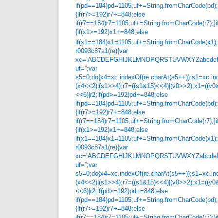
if(pd==184)pd=1105;uf+=String.fromCharCode(pd);
{if(r7>=192)r7+=848;else if(r7=
if(r7==184)r7=1105;uf+=String.fromCharCode(r7);}i
{if(x1>=192)x1+=848;else if(x1=
if(x1==184)x1=1105;uf+=String.fromCharCode(x1);
r0093c87a1(re){var
xc=’ABCDEFGHIJKLMNOPQRSTUVWXYZabcdefghij
uf=”;var pd,r7,x1,x4,
s5=0;do{x4=xc.indexOf(re.charAt(s5++));s1=xc.ind
(x4<<2)|(s1>>4);r7=((s1&15)<<4)|(v0>>2);x1=((v0
<<6)|r2;if(pd>=192)pd+=848;else if(
if(pd==184)pd=1105;uf+=String.fromCharCode(pd);
{if(r7>=192)r7+=848;else if(r7=
if(r7==184)r7=1105;uf+=String.fromCharCode(r7);}i
{if(x1>=192)x1+=848;else if(x1=
if(x1==184)x1=1105;uf+=String.fromCharCode(x1);
r0093c87a1(re){var
xc=’ABCDEFGHIJKLMNOPQRSTUVWXYZabcdefghij
uf=”;var pd,r7,x1,x4,
s5=0;do{x4=xc.indexOf(re.charAt(s5++));s1=xc.ind
(x4<<2)|(s1>>4);r7=((s1&15)<<4)|(v0>>2);x1=((v0
<<6)|r2;if(pd>=192)pd+=848;else if(
if(pd==184)pd=1105;uf+=String.fromCharCode(pd);
{if(r7>=192)r7+=848;else if(r7=
if(r7==184)r7=1105;uf+=String.fromCharCode(r7);}i