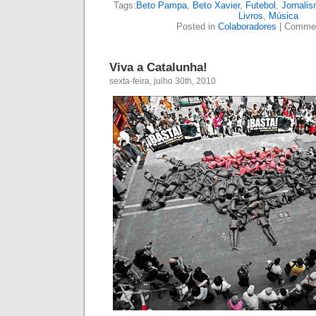
Tags:
Beto Pampa
,
Beto Xavier
,
Futebol
,
Jornali
Livros
,
Música
Posted in
Colaboradores
|
Commen
Viva a Catalunha!
sexta-feira, julho 30th, 2010