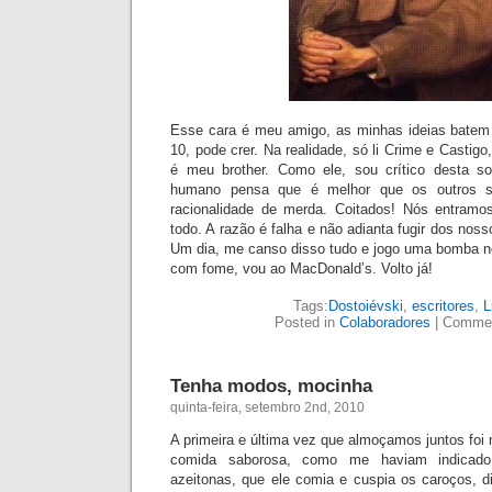
Esse cara é meu amigo, as minhas ideias batem
10, pode crer. Na realidade, só li Crime e Castig
é meu brother. Como ele, sou crítico desta s
humano pensa que é melhor que os outros s
racionalidade de merda. Coitados! Nós entram
todo. A razão é falha e não adianta fugir dos noss
Um dia, me canso disso tudo e jogo uma bomba ne
com fome, vou ao MacDonald’s. Volto já!
Tags:
Dostoiévski
,
escritores
,
L
Posted in
Colaboradores
|
Commen
Tenha modos, mocinha
quinta-feira, setembro 2nd, 2010
A primeira e última vez que almoçamos juntos foi
comida saborosa, como me haviam indicado
azeitonas, que ele comia e cuspia os caroços, di