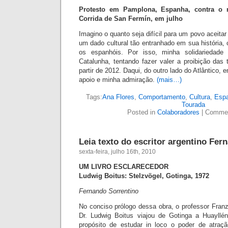
Protesto em Pamplona, Espanha, contra o 
Corrida de San Fermín, em julho
Imagino o quanto seja difícil para um povo aceita
um dado cultural tão entranhado em sua história,
os espanhóis. Por isso, minha solidariedad
Catalunha, tent
ando fazer valer a proibição das
partir de 2012. Daqui, do outro lado do Atlântico, 
apoio e minha admiração.
(mais…)
Tags:
Ana Flores
,
Comportamento
,
Cultura
,
Esp
Tourada
Posted in
Colaboradores
|
Commen
Leia texto do escritor argentino Fer
sexta-feira, julho 16th, 2010
UM LIVRO ESCLARECEDOR
Ludwig Boitus: Stelzvögel, Gotinga, 1972
Fern
ando Sorrentino
No conciso prólogo dessa obra, o professor Fra
Dr. Ludwig Boitus viajou de Gotinga a Huayll
propósito de estudar in loco o poder de atraç