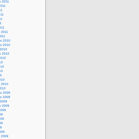
o 2011
2011
11
011
11
11
011
o 2011
2011
o 2010
o 2010
 2010
o 2010
2010
10
010
10
10
010
o 2010
2010
o 2009
o 2009
 2009
o 2009
2009
09
009
09
09
009
o 2009