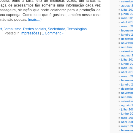
oculta, entre a farra feliz de múltiplas vozes, um fantasma
setembr
meaça de acessarmos tão somente uma informação cada vez
agosto 
 passageira, situação que pode colaborar para a produção de
julho 20
junho 2
na capenga. Como tudo que é gostoso, também nesse caso
maio 20
s não são poucas.
(mais…)
abril 20
março 2
et
,
Jornalismo
,
Redes sociais
,
Sociedade
,
Tecnologias
fevereir
Posted in
Impressões
|
1 Comment »
janeiro 
dezembr
novembr
outubro
setembr
agosto 
julho 20
junho 2
maio 20
abril 20
março 2
fevereir
janeiro 
dezembr
novembr
outubro
setembr
agosto 
julho 20
junho 2
maio 20
abril 20
março 2
fevereir