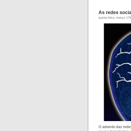
As redes soci
quinta-feira, março 17t
O advento das redes