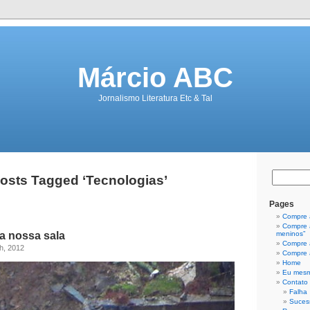
Márcio ABC
Jornalismo Literatura Etc & Tal
osts Tagged ‘Tecnologias’
Pages
Compre a
Compre a
a nossa sala
meninos”
Compre a
th, 2012
Compre a
Home
Eu mes
Contato
Falha
Suces