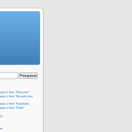
qui o livro “Desrumo”
qui o livro “Na pele dos
qui o livro “Parabala”
qui o livro “Pater”
mo
so