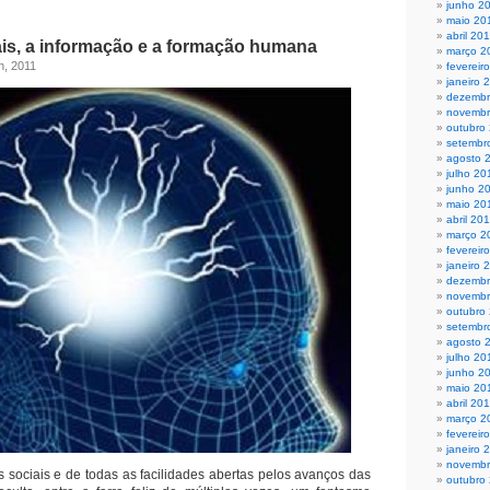
junho 2
maio 20
abril 20
ais, a informação e a formação humana
março 2
h, 2011
fevereir
janeiro 
dezembr
novembr
outubro
setembr
agosto 
julho 20
junho 2
maio 20
abril 20
março 2
fevereir
janeiro 
dezembr
novembr
outubro
setembr
agosto 
julho 20
junho 2
maio 20
abril 20
março 2
fevereir
janeiro 
novembr
 sociais e de todas as facilidades abertas pelos avanços das
outubro