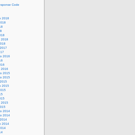
esponse Code
o 2018
2018
18
18
018
o 2018
2018
 2017
017
o 2016
16
016
o 2016
o 2015
o 2015
 2015
o 2015
2015
15
015
o 2015
2015
o 2014
o 2014
 2014
o 2014
2014
14