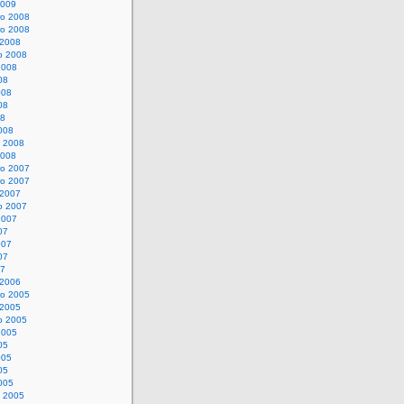
2009
o 2008
o 2008
 2008
o 2008
2008
08
008
08
08
008
o 2008
2008
o 2007
o 2007
 2007
o 2007
2007
07
007
07
07
 2006
o 2005
 2005
o 2005
2005
05
005
05
005
o 2005