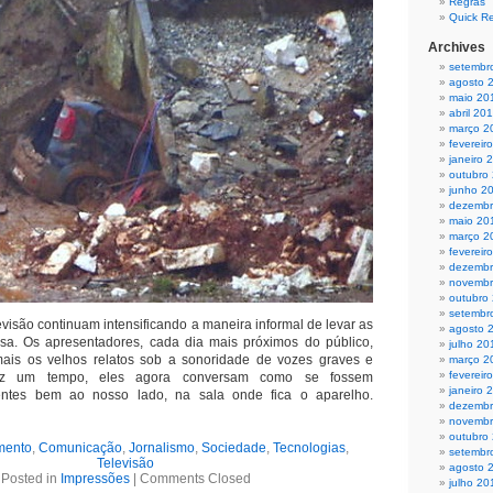
Regras
Quick R
Archives
setembr
agosto 
maio 20
abril 20
março 2
fevereir
janeiro 
outubro
junho 2
dezembr
maio 20
março 2
fevereir
dezembr
novembr
outubro
setembr
visão continuam intensific
ando a maneira informal de levar as
agosto 
asa. Os apresentadores, cada dia mais próximos do público,
julho 20
is os velhos relatos sob a sonoridade de vozes graves e
março 2
fevereir
faz um tempo, eles agora conversam como se fossem
janeiro 
sentes bem ao nosso lado, na sala onde fica o aparelho.
dezembr
novembr
outubro
mento
,
Comunicação
,
Jornalismo
,
Sociedade
,
Tecnologias
,
setembr
Televisão
agosto 
Posted in
Impressões
|
Comments Closed
julho 20