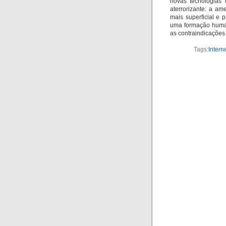
novas tecnologias 
aterrorizante: a a
mais superficial e
uma formação huma
as contraindicaçõe
Tags:
Intern