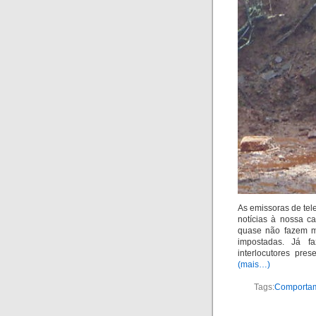
As emissoras de tele
notícias à nossa c
quase não fazem ma
impostadas. Já 
interlocutores pre
(mais…)
Tags:
Comporta