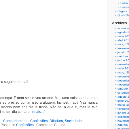
Falha
Suces
Regras
Quick R
Archives
setembr
agosto 
maio 20
abril 20
março 2
fevereir
janeiro 
outubro
junho 2
dezembr
maio 20
março 2
fevereir
dezembr
o seguinte e-mail:
novembr
outubro
setembr
agosto 
começar. E nem sei se vou acabar. Mas uma coisa aqui dentro
julho 20
e eu preciso contar isso a alguém. Incrível, não? Mas nunca
março 2
 marido nem aos meus filhos. Não sei o que é, mas te falo
fevereir
i se um dia contarei.
(mais…)
janeiro 
dezembr
l
,
Comportamento
,
Confissões
,
Ditadura
,
Sociedade
novembr
Posted in
Confissões
|
Comments Closed
outubro
setembr