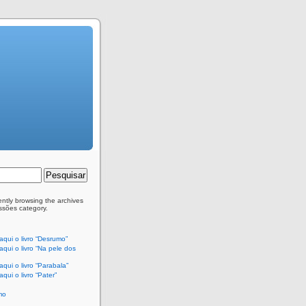
ently browsing the archives
issões category.
qui o livro “Desrumo”
qui o livro “Na pele dos
qui o livro “Parabala”
qui o livro “Pater”
mo