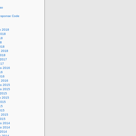
so
esponse Code
o 2018
2018
18
18
018
o 2018
2018
 2017
017
o 2016
16
016
o 2016
o 2015
o 2015
 2015
o 2015
2015
15
015
o 2015
2015
o 2014
o 2014
 2014
o 2014