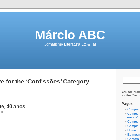
Márcio ABC
Jornalismo Literatura Etc & Tal
e for the ‘Confissões’ Category
You are curr
for the Conf
Pages
te, 40 anos
Compre a
2011
Compre a
meninos”
Compre a
Compre a
Home
Eu mes
Contato