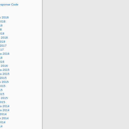
esponse Code
o 2018
2018
18
18
018
o 2018
2018
 2017
017
o 2016
16
016
o 2016
o 2015
o 2015
 2015
o 2015
2015
15
015
o 2015
2015
o 2014
o 2014
 2014
o 2014
2014
14