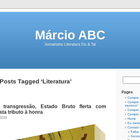
Márcio ABC
Jornalismo Literatura Etc & Tal
Posts Tagged ‘Literatura’
Pages
Compre a
Compre a
 transgressão, Estado Bruto flerta com
meninos”
Compre a
ta tributo à honra
Compre a
 2018
Home
Eu mes
Contato
Falha
Suces