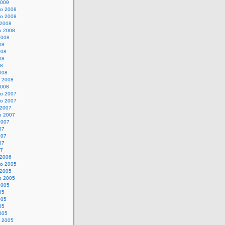
2009
o 2008
o 2008
 2008
o 2008
2008
08
008
08
08
008
o 2008
2008
o 2007
o 2007
 2007
o 2007
2007
07
007
07
07
 2006
o 2005
 2005
o 2005
2005
05
005
05
005
o 2005