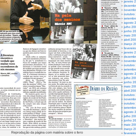
janeiro 
dezembr
novembr
outubro
setembr
agosto 
julho 20
junho 2
maio 20
abril 20
março 2
fevereir
janeiro 
dezembr
novembr
outubro
setembr
agosto 
julho 20
junho 2
maio 20
abril 20
outubro
novembr
outubro
setembr
agosto 
julho 20
junho 2
maio 20
março 2
Reprodução da página com matéria sobre o livro
fevereir