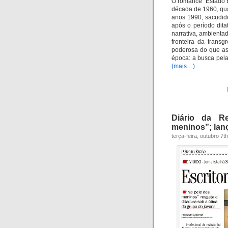
O romance “Estado Br
década de 1960, qu
anos 1990, sacudid
após o período dit
narrativa, ambienta
fronteira da trans
poderosa do que as
época: a busca pela
(mais…)
Diário da R
meninos”; lan
terça-feira, outubro 7t