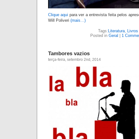
desvios de percurso, todos defendem basicame
São textos decorados e escolhidos para soar bem
Mas o pior mesmo é perceber cá embaix
compadecidos, a praga da mesmice.
(mais…)
Tags:
Brasil
,
Eleições
,
Impressõe
Posted in
Impressões
|
Comment
Márcio ABC fala à TV Câmara sobre
segunda-feira, setembro 1st, 2014