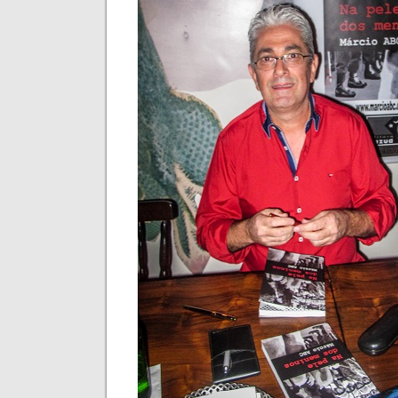
Veja imagens dos novos lançamentos em Sã
(mais…)
Posted in
Geral
|
Comments 
G1 publica matéria sobre romance 
terça-feira, setembro 9th, 2014
(mais…)
Tags:
Literatura
,
Livros