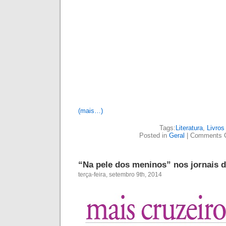
Cruzeiro do Sul, Bom Dia e Ipanema trazem info
hoje. Com fotos de Isabela Ribeiro.
(mais…)
Tags:
Literatura
,
Livros
Posted in
Geral
|
Comments 
Márcio ABC dá entrevista ao program
Unesp
sexta-feira, setembro 5th, 2014