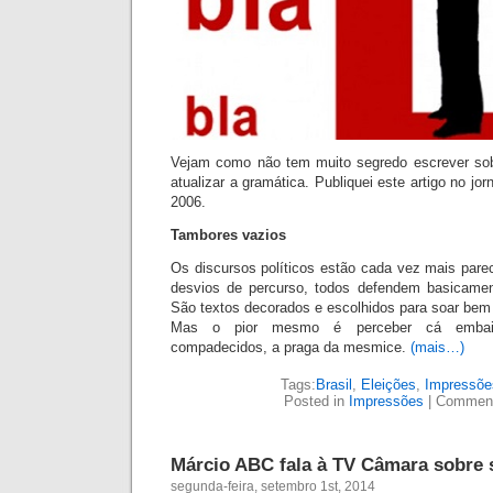
(mais…)
Tags:
Literatura
,
Livros
Posted in
Geral
|
Comments 
Márcio ABC is pr
Entries (RSS