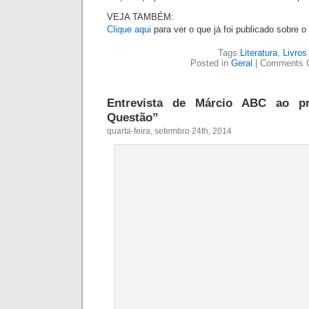
VEJA TAMBÉM:
Clique aqui
para ver o que já foi publicado sobre o 
Tags:
Literatura
,
Livros
Posted in
Geral
|
Comments 
Entrevista de Márcio ABC ao 
Questão”
quarta-feira, setembro 24th, 2014
Deda e Márcio ABC durant
Clique aqui
para assistir
VEJA TAMBÉM:
Tudo o que já foi publicado sobre o livro “Na pele
Tags:
Entrevista
,
Literatura
,
Posted in
Geral
|
Comments 
Fotos: “Na pele dos meninos” em S