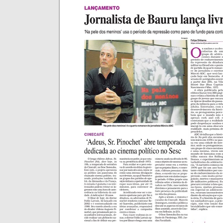
Clique aqui
para ver a entrevista feita pelos apr
Will Poliveri
(mais…)
Tags:
Literatura
,
Livros
Posted in
Geral
|
1 Comme
Tambores vazios
terça-feira, setembro 2nd, 2014