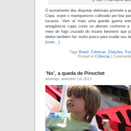
O acirramento das disputas eleitorais promete a pa
Copa, expor o maniqueísmo cultivado por boa part
tucanos. Vem aí mais uma gr
ande guerra en
antagônicos cujas cores se alteram conforme a
meio do fogo cruzado do insano besteirol que jo
eleitor também faz muito pouco para mudar seu de
(mais…)
Tags:
Brasil
,
Crônicas
,
Eleições
,
Fut
Posted in
Crônicas
|
Comments
‘No’, a queda de Pinochet
domingo, setembro 1st, 2013