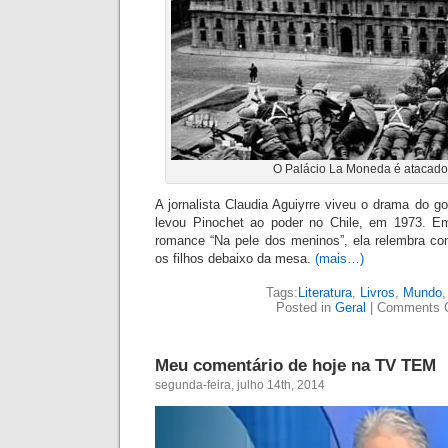
O Palácio La Moneda é atacad
A jornalista Claudia Aguiyrre viveu o drama do g
levou Pinochet ao poder no Chile, em 1973. E
romance “Na pele dos meninos”, ela relembra co
os filhos debaixo da mesa.
(mais…)
Tags:
Literatura
,
Livros
,
Mundo
Posted in
Geral
|
Comments 
Meu comentário de hoje na TV TEM
segunda-feira, julho 14th, 2014