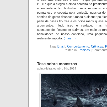
PT e o que a elegeu e ainda acredita na presidente
a sustenta – faz borbulhar neste momento a i
permanece encoberta pela omissão nascida de 
sentido de gente desacostumada a discutir polític
partir de bases frouxas e os ódios rasos quase s
argumentos. Tudo isso é verdade, mas há
acontecendo: finalmente abrimos, em meio ao torp
banalidades de nosso cotidiano, uma pequena
realmente importa.
(mais…)
Tags:
Brasil
,
Comportamento
,
Crônicas
,
P
Posted in
Crônicas
|
Comments
Tese sobre monstros
quinta-feira, outubro 9th, 2014