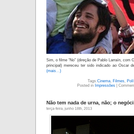
Sim, o filme “No” (direção de Pablo Larraín, com 
principal) mereceu ter sido indicado ao Oscar de
(mais…)
Tags:
Cinema
,
Filmes
,
Polí
Posted in
Impressões
|
Comment
Não tem nada de urna, não; o negóc
terça-feira, junho 18th, 2013