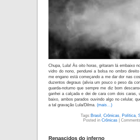
Chupa, Lula! Às oito horas, gritaram lá embaixo 
vidro do nono, pendurei a bolsa no ombro direit
me engano está começ
ando a me dar dor nas cos
duzentos degraus (alivia um pouco o peso da cons
guarda-noturno que sempre me diz bom descanso 
ganhei a calçada e dei de cara com dois caras,
baixo, ambos parados ouvindo algo no celular, q
a tal gravação Lula/Dilma.
(mais…)
Tags:
Brasil
,
Crônicas
,
Política
,
Posted in
Crônicas
|
Comments
Renascidos do inferno