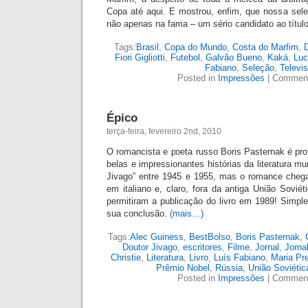
Copa até aqui. E mostrou, enfim, que nossa sel
não apenas na fama – um sério c
andidato ao títul
Tags:
Brasil
,
Copa do Mundo
,
Costa do Marfim
,
Fiori Gigliotti
,
Futebol
,
Galvão Bueno
,
Kaká
,
Luc
Fabiano
,
Seleção
,
Televi
Posted in
Impressões
|
Comment
Épico
terça-feira, fevereiro 2nd, 2010
O romancista e poeta russo Boris Pasternak é pr
belas e impressionantes histórias da literatura mu
Jivago” entre 1945 e 1955, mas o romance chegar
em italiano e, claro, fora da antiga União Sovi
permitiram a publicação do livro em 1989! Simp
sua conclusão.
(mais…)
Tags:
Alec Guiness
,
BestBolso
,
Boris Pasternak
,
Doutor Jivago
,
escritores
,
Filme
,
Jornal
,
Jorna
Christie
,
Literatura
,
Livro
,
Luís Fabiano
,
Maria Pr
Prêmio Nobel
,
Rússia
,
União Soviétic
Posted in
Impressões
|
Comment