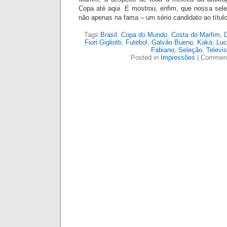
Copa até aqui. E mostrou, enfim, que nossa sel
não apenas na fama – um sério c
andidato ao títul
Tags:
Brasil
,
Copa do Mundo
,
Costa do Marfim
,
Fiori Gigliotti
,
Futebol
,
Galvão Bueno
,
Kaká
,
Luc
Fabiano
,
Seleção
,
Televi
Posted in
Impressões
|
Comment