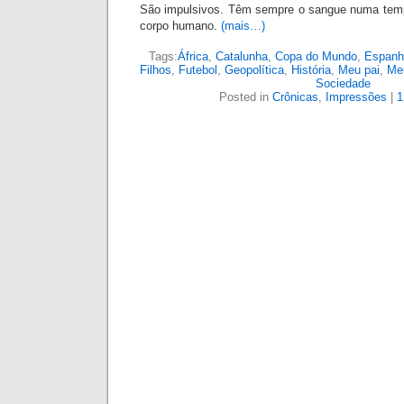
São impulsivos. Têm sempre o sangue numa temp
corpo humano.
(mais…)
Tags:
África
,
Catalunha
,
Copa do Mundo
,
Espanh
Filhos
,
Futebol
,
Geopolítica
,
História
,
Meu pai
,
Meu
Sociedade
Posted in
Crônicas
,
Impressões
|
1