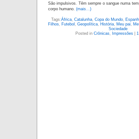
São impulsivos. Têm sempre o sangue numa temp
corpo humano.
(mais…)
Tags:
África
,
Catalunha
,
Copa do Mundo
,
Espanh
Filhos
,
Futebol
,
Geopolítica
,
História
,
Meu pai
,
Meu
Sociedade
Posted in
Crônicas
,
Impressões
|
1