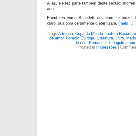
Aliás, ele fez parte também deste século: morreu
anos.
Escritores como Benedetti deveriam ter prazo d
claro, sua obra certamente o eternizará.
(mais…)
Tags:
A trégua
,
Copa do Mundo
,
Editora Record
,
e
de amor
,
Horacio Quiroga
,
Literatura
,
Livro
,
Mario
de nós
,
Romance
,
Triângulo amor
Posted in
Impressões
|
Comment