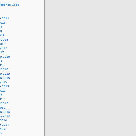
esponse Code
o 2018
2018
18
18
018
o 2018
2018
 2017
017
o 2016
16
016
o 2016
o 2015
o 2015
 2015
o 2015
2015
15
015
o 2015
2015
o 2014
o 2014
 2014
o 2014
2014
14