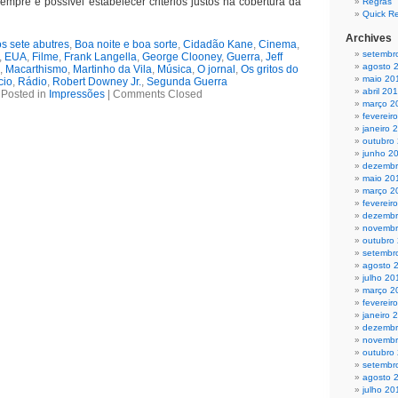
mpre é possível estabelecer critérios justos na cobertura da
Regras
Quick R
Archives
s sete abutres
,
Boa noite e boa sorte
,
Cidadão Kane
,
Cinema
,
setembr
,
EUA
,
Filme
,
Frank Langella
,
George Clooney
,
Guerra
,
Jeff
agosto 
,
Macarthismo
,
Martinho da Vila
,
Música
,
O jornal
,
Os gritos do
maio 20
cio
,
Rádio
,
Robert Downey Jr.
,
Segunda Guerra
abril 20
Posted in
Impressões
|
Comments Closed
março 2
fevereir
janeiro 
outubro
junho 2
dezembr
maio 20
março 2
fevereir
dezembr
novembr
outubro
setembr
agosto 
julho 20
março 2
fevereir
janeiro 
dezembr
novembr
outubro
setembr
agosto 
julho 20