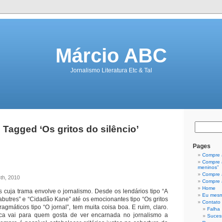
Márcio ABC
Jornalismo Literatura Etc & Tal
 Tagged ‘Os gritos do silêncio’
Pages
Compre a
Compre a
meninos”
Compre a
4th, 2010
Compre a
Home
s cuja trama envolve o jornalismo. Desde os lendários tipo “A
Eu mes
butres” e “Cidadão Kane” até os emocionantes tipo “Os gritos
Contato
ragmáticos tipo “O jornal”, tem muita coisa boa. E ruim, claro.
Falha
ca vai para quem gosta de ver encarnada no jornalismo a
Suces