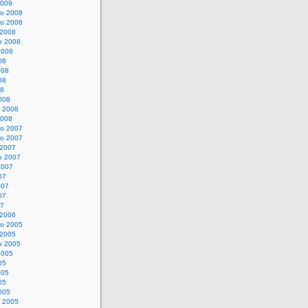
2009
o 2008
o 2008
 2008
o 2008
2008
08
008
08
08
008
o 2008
2008
o 2007
o 2007
 2007
o 2007
2007
07
007
07
07
 2006
o 2005
 2005
o 2005
2005
05
005
05
005
o 2005