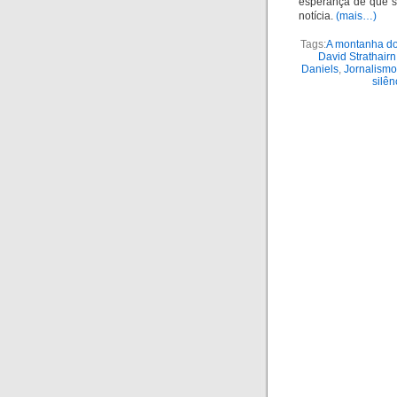
esperança de que se
notícia.
(mais…)
Tags:
A montanha do
David Strathairn
Daniels
,
Jornalismo
silên