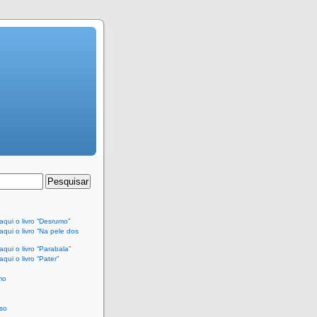
qui o livro “Desrumo”
qui o livro “Na pele dos
qui o livro “Parabala”
qui o livro “Pater”
mo
so