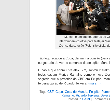
Momento em que jogadores do Co
interrompem coletiva para festejar M
técnico da seleção (Foto: site oficial d
Tão logo acabou a Copa, dei minha opinião (para
eu gostaria de ver no com
ando da seleção: Mano
E não é que sobrou pra ele? Sim, sobrou literalm
todos davam Muricy Ramalho como o novo técn
segredo que o preferido da CBF era Felipão. Mano
terceira opção de Ricardo Teixeira.
(mais…)
Tags:
CBF
,
Copa
,
Copa do Mundo
,
Felipão
,
Futeb
Ramalho
,
Ricardo Teixeira
,
Seleç
Posted in
Geral
|
Comments 