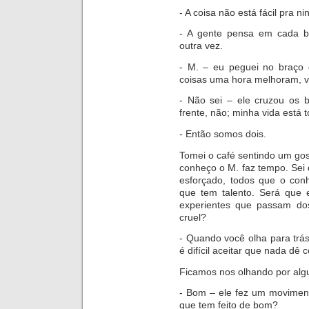
- A coisa não está fácil pra 
- A gente pensa em cada be
outra vez.
- M. – eu peguei no braço d
coisas uma hora melhoram, vo
- Não sei – ele cruzou os 
frente, não; minha vida está t
- Então somos dois.
Tomei o café sentindo um go
conheço o M. faz tempo. Sei
esforçado, todos que o con
que tem talento. Será que 
experientes que passam do
cruel?
- Qu
ando você olha para trás
é difícil aceitar que nada dê 
Ficamos nos olh
ando por algu
- Bom – ele fez um moviment
que tem feito de bom?