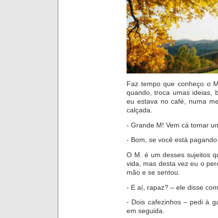
Faz tempo que conheço o M.
qu
ando, troca umas ideias, 
eu estava no café, numa me
calçada.
- Gr
ande M! Vem cá tomar um
- Bom, se você está pag
ando
O M. é um desses sujeitos 
vida, mas desta vez eu o pe
mão e se sentou.
- E aí, rapaz? – ele disse co
- Dois cafezinhos – pedi à g
em seguida.