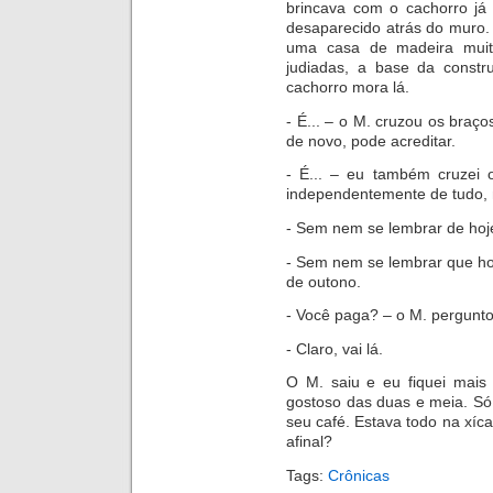
brincava com o cachorro já 
desaparecido atrás do muro.
uma casa de madeira muito
judiadas, a base da constr
cachorro mora lá.
- É... – o M. cruzou os braç
de novo, pode acreditar.
- É... – eu também cruzei
independentemente de tudo,
- Sem nem se lembrar de hoj
- Sem nem se lembrar que h
de outono.
- Você paga? – o M. pergunto
- Claro, vai lá.
O M. saiu e eu fiquei mais 
gostoso das duas e meia. Só
seu café. Estava todo na xíca
afinal?
Tags:
Crônicas