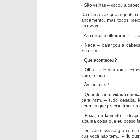
- São velhas – coçou a cabe
Da última vez que a gente se
andamento, mas todos meio
palavras.
- As coisas melhoraram? – pe
- Nada – balançou a cabeç
isso sim.
- Que aconteceu?
- Olha – ele abaixou a cabe
caro, é foda.
- Ânimo, cara!
- Qu
ando as dívidas começ
para mim, – tudo desaba. 
acredita que preciso trocar o
- Puxa, eu lamento – despe
alguma coisa que eu posso f
- Se você tivesse grana, sim
que você não tem... – riu outr