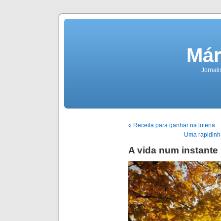
Már
Jornali
« Receita para ganhar na loteria
Uma rapidinha
A vida num instante