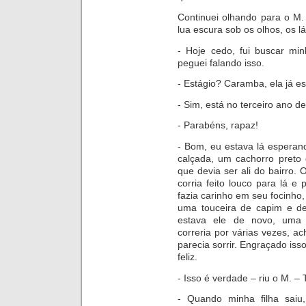
Continuei olh
ando para o M.
lua escura sob os olhos, os 
- Hoje cedo, fui buscar min
peguei fal
ando isso.
- Estágio? Caramba, ela já e
- Sim, está no terceiro ano de
- Parabéns, rapaz!
- Bom, eu estava lá esper
an
calçada, um cachorro preto 
que devia ser ali do bairro.
corria feito louco para lá e
fazia carinho em seu focinho,
uma touceira de capim e de
estava ele de novo, uma e
correria por várias vezes, ac
parecia sorrir. Engraçado is
feliz.
- Isso é verdade – riu o M. – T
- Qu
ando minha filha sai