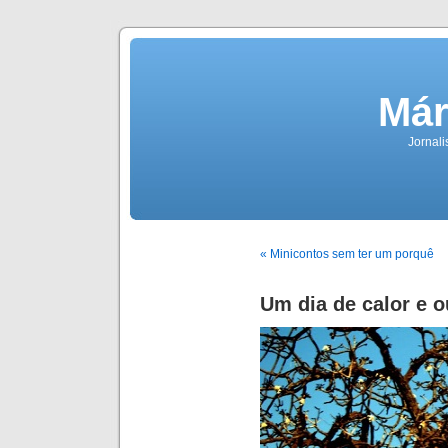
Már
Jornali
« Minicontos sem ter um porquê
Um dia de calor e 