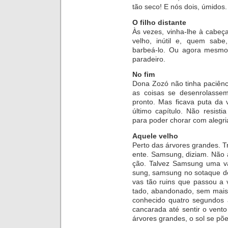
tão seco! E nós dois, úmidos.
O fi­lho dis­tante
Às ve­zes, vinha-lhe à ca­beça 
ve­lho, inú­til e, quem sabe, 
barbeá-lo. Ou agora mesmo,
paradeiro.
No fim
Dona Zozó não ti­nha pa­ci­ên­ci
as coi­sas se de­sen­ro­las­sem
pronto. Mas fi­cava puta da 
último ca­pí­tulo. Não re­sis­
para po­der cho­rar com alegri
Aquele ve­lho
Perto das árvo­res gran­des. Tr
ente. Sam­sung, di­ziam. Não a mu
ção. Tal­vez Sam­sung uma v
sung, sam­sung no so­ta­que de­
vas tão ruins que pas­sou a vid
tado, aban­do­nado, sem mais
co­nhe­cido qua­tro se­gun­dos
can­ca­rada até sen­tir o vento
árvo­res gran­des, o sol se põe 