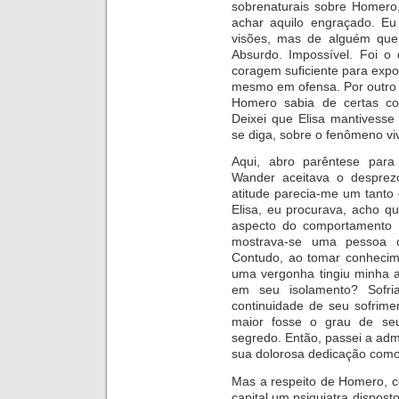
sobrenaturais sobre Homero
achar aquilo engraçado. Eu
visões, mas de alguém que 
Absurdo. Impossível. Foi o
coragem suficiente para expor
mesmo em ofensa. Por outro l
Homero sabia de certas co
Deixei que Elisa mantivesse 
se diga, sobre o fenômeno vi
Aqui, abro parêntese par
W
ander aceitava o desprez
atitude parecia-me um tanto
Elisa, eu procurava, acho q
aspecto do comportamento
mostrava-se uma pessoa c
Contudo, ao tomar conhecim
uma vergonha tingiu minha a
em seu isolamento? Sofr
continuidade de seu sofrimen
maior fosse o grau de seu
segredo. Então, passei a ad
sua dolorosa dedicação como
Mas a respeito de Homero, c
capital um psiquiatra dispost