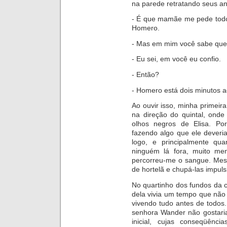
na parede retrat
ando seus a
- É que mamãe me pede todo
Homero.
- Mas em mim você sabe que 
- Eu sei, em você eu confio.
- Então?
- Homero está dois minutos a
Ao ouvir isso, minha primeira
na direção do quintal, ond
olhos negros de Elisa. Po
fazendo algo que ele deveri
logo, e principalmente qu
a
ninguém lá fora, muito m
percorreu-me o sangue. Mesm
de hortelã e chupá-las impul
No quartinho dos fundos da 
dela vivia um tempo que não 
vivendo tudo antes de todos
senhora W
ander não gostari
inicial, cujas conseqüênc