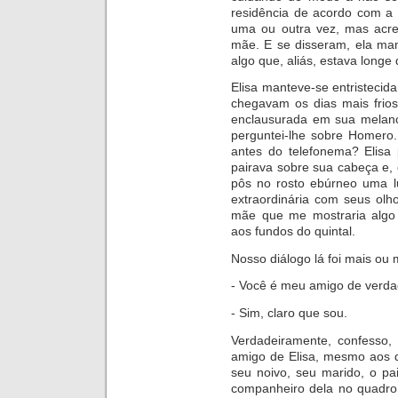
residência de acordo com a 
uma ou outra vez, mas acr
mãe. E se disseram, ela ma
algo que, aliás, estava longe
Elisa manteve-se entristeci
chegavam os dias mais frios
enclausurada em sua melan
perguntei-lhe sobre Homero
antes do telefonema? Elisa
pairava sobre sua cabeça e, 
pôs no rosto ebúrneo uma l
extraordinária com seus ol
mãe que me mostraria algo
aos fundos do quintal.
Nosso diálogo lá foi mais ou
- Você é meu amigo de verdad
- Sim, claro que sou.
Verdadeiramente, confesso
amigo de Elisa, mesmo aos 
seu noivo, seu marido, o pa
companheiro dela no quadro