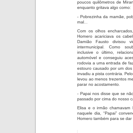
poucos quilômetros de Mira
enquanto gritava algo como:
- Pobrezinha da mamãe, pob
mal...
Com os olhos encharcados,
Homero acariciava os cabe
Damião Fausto divisou vi
intermunicipal. Como sou
inclusive o último, relac
automóvel e conseguiu aces
rodovia a uma entrada de fa
estouro causado por um dos
invadiu a pista contrária. Pe
levou ao menos trezentos me
parar no acostamento.
- Papai nos disse que se não
passado por cima do nosso c
Elisa e o irmão chamavam 
naquele dia, “Papai” conven
Homero também para se dar 