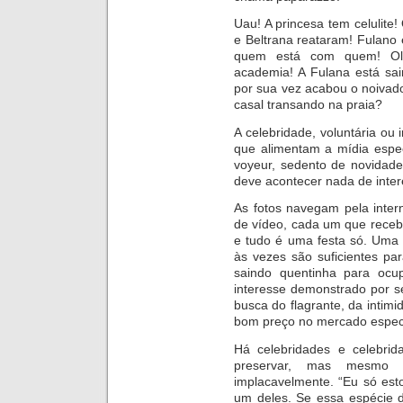
Uau! A princesa tem celulite!
e Beltrana reataram! Fulano
quem está com quem! Olh
academia! A Fulana está sai
por sua vez acabou o noivad
casal trans
ando na praia?
A celebridade, voluntária ou 
que alimentam a mídia especi
voyeur, sedento de novidade
deve acontecer nada de inter
As fotos navegam pela inter
de vídeo, cada um que receb
e tudo é uma festa só. Uma 
às vezes são suficientes pa
saindo quentinha para ocu
interesse demonstrado por se
busca do flagrante, da intim
bom preço no mercado especi
Há celebridades e celebri
preservar, mas mesmo 
implacavelmente. “Eu só esto
um deles. Se essa espécie d