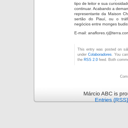
tipo de leitor e sua curiosid
continuar. Acab
ando a dem
an
representante da Maison Cha
sertão do Piauí, ou o trá
negócios entre monges budist
E-mail: anaflores.rj@terra.co
This entry was posted on sáb
under
Colaboradores
. You can
the
RSS 2.0
feed. Both commen
Comm
Márcio ABC is pr
Entries (RSS