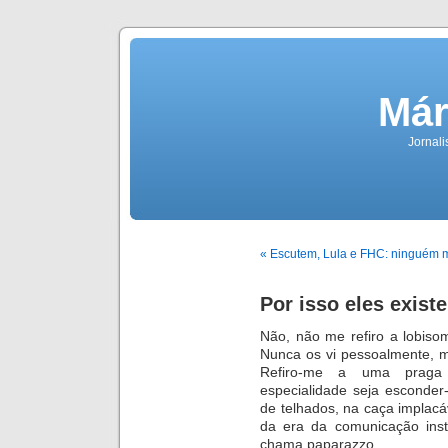
Már
Jornali
« Escutem, Lula e FHC: ninguém 
Por isso eles exist
Não, não me refiro a lobis
Nunca os vi pessoalmente, m
Refiro-me a uma praga 
especialidade seja esconder
de telhados, na caça implacá
da era da comunicação inst
chama paparazzo.