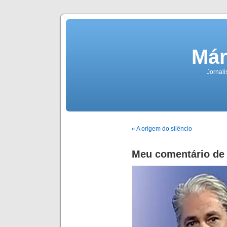
Már
Jornali
« A origem do silêncio
Meu comentário de 